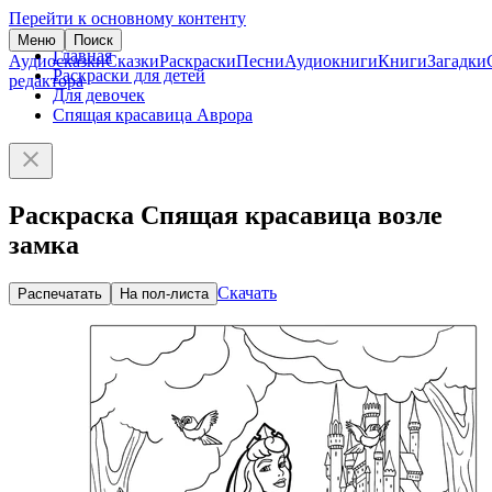
Перейти к основному контенту
Меню
Поиск
Главная
Аудиосказки
Сказки
Раскраски
Песни
Аудиокниги
Книги
Загадки
Раскраски для детей
редактора
Для девочек
Спящая красавица Аврора
Раскраска Спящая красавица возле
замка
Скачать
Распечатать
На пол-листа