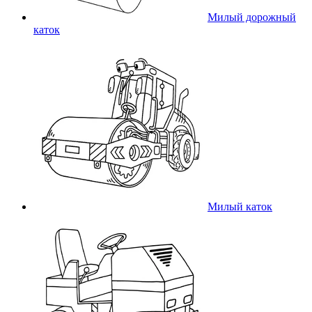
Милый дорожный
каток
Милый каток