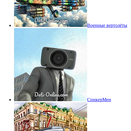
Военные вертолёты
СпикерМен