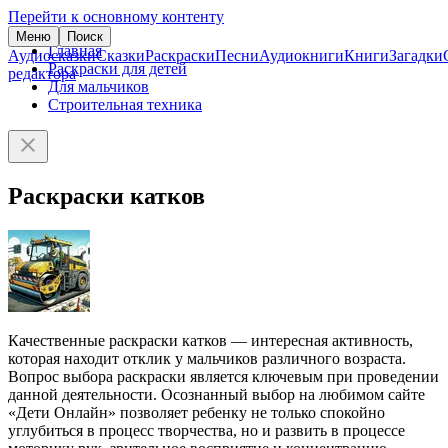
Перейти к основному контенту
Меню
Поиск
Главная
Аудиосказки
Сказки
Раскраски
Песни
Аудиокниги
Книги
Загадки
Раскраски для детей
редактора
Для мальчиков
Строительная техника
Раскраски катков
Качественные раскраски катков — интересная активность,
которая находит отклик у мальчиков различного возраста.
Вопрос выбора раскраски является ключевым при проведении
данной деятельности. Осознанный выбор на любимом сайте
«Дети Онлайн» позволяет ребенку не только спокойно
углубиться в процесс творчества, но и развить в процессе