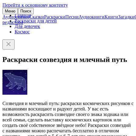
Перейти к основному контенту
Меню
Поиск
Главная
Аудиосказки
Сказки
Раскраски
Песни
Аудиокниги
Книги
Загадки
Раскраски для детей
редактора
Для девочек
Космос
Раскраски созвездия и млечный путь
Созвездия и млечный путь: раскраски космических рисунков с
названиями восхищают и радуют детей. У вас есть
возможность раскрасить созвездие своего знака зодиака или
всей семьи, сделать выставку космических картинок или
создать своё собственное звёздное небо! Раскраски созвездий
с названиями можно распечатать бесплатно в отличном