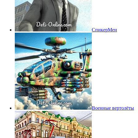
СпикерМен
Военные вертолёты