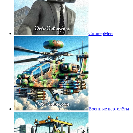
СпикерМен
Военные вертолёты