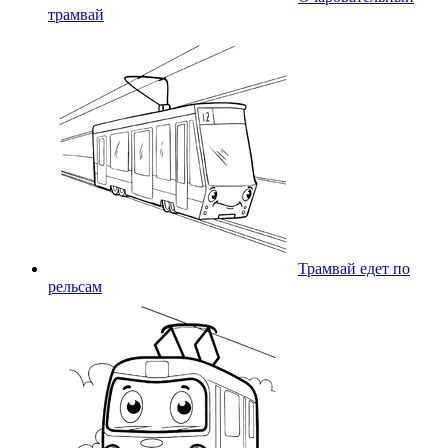
трамвай
Трамвай едет по
рельсам