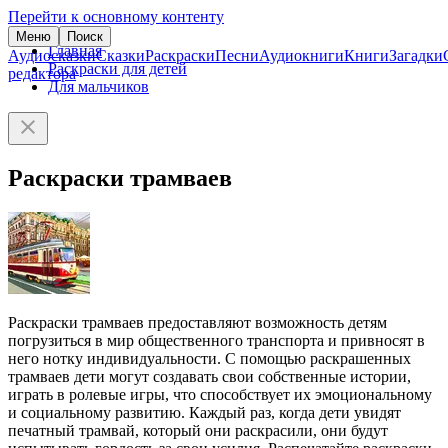
Перейти к основному контенту
Меню
Поиск
Главная
Аудиосказки
Сказки
Раскраски
Песни
Аудиокниги
Книги
Загадки
Раскраски для детей
редактора
Для мальчиков
Раскраски трамваев
Раскраски трамваев предоставляют возможность детям
погрузиться в мир общественного транспорта и привносят в
него нотку индивидуальности. С помощью раскрашенных
трамваев дети могут создавать свои собственные истории,
играть в ролевые игры, что способствует их эмоциональному
и социальному развитию. Каждый раз, когда дети увидят
печатный трамвай, который они раскрасили, они будут