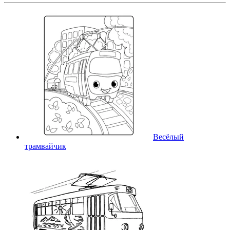
Весёлый
трамвайчик