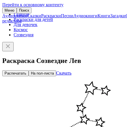
Перейти к основному контенту
Меню
Поиск
Главная
Аудиосказки
Сказки
Раскраски
Песни
Аудиокниги
Книги
Загадки
Раскраски для детей
редактора
Для девочек
Космос
Созвездия
Раскраска Созвездие Лев
Скачать
Распечатать
На пол-листа