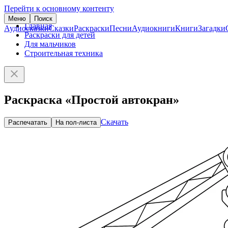
Перейти к основному контенту
Меню
Поиск
Главная
Аудиосказки
Сказки
Раскраски
Песни
Аудиокниги
Книги
Загадки
Раскраски для детей
Для мальчиков
Строительная техника
Раскраска «Простой автокран»
Скачать
Распечатать
На пол-листа