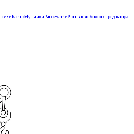
Стихи
Басни
Мультики
Распечатки
Рисование
Колонка редактора