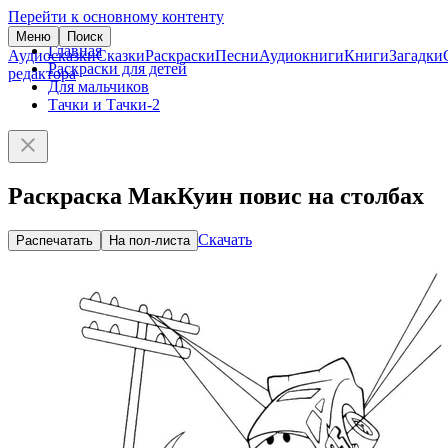
Перейти к основному контенту
Меню
Поиск
Главная
Аудиосказки
Сказки
Раскраски
Песни
Аудиокниги
Книги
Загадки
Раскраски для детей
редактора
Для мальчиков
Тачки и Тачки-2
Раскраска МакКуин повис на столбах
Скачать
Распечатать
На пол-листа