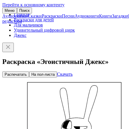
Перейти к основному контенту
Меню
Поиск
Главная
Аудиосказки
Сказки
Раскраски
Песни
Аудиокниги
Книги
Загадки
Раскраски для детей
редактора
Для мальчиков
Удивительный цифровой цирк
Джекс
Раскраска «Эгоистичный Джекс»
Скачать
Распечатать
На пол-листа