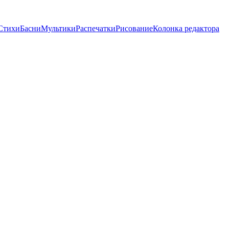
Стихи
Басни
Мультики
Распечатки
Рисование
Колонка редактора