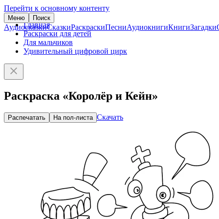
Перейти к основному контенту
Меню
Поиск
Главная
Аудиосказки
Сказки
Раскраски
Песни
Аудиокниги
Книги
Загадки
Раскраски для детей
Для мальчиков
Удивительный цифровой цирк
Раскраска «Королёр и Кейн»
Скачать
Распечатать
На пол-листа