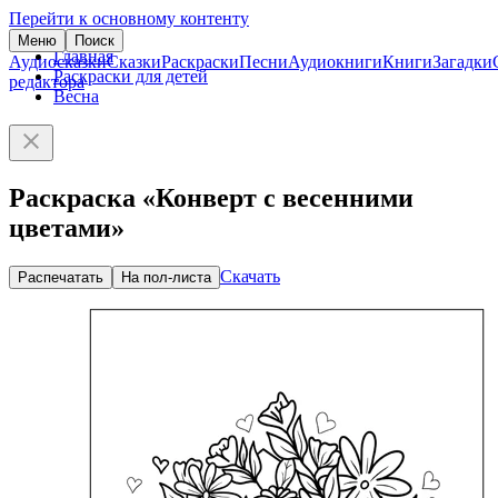
Перейти к основному контенту
Меню
Поиск
Главная
Аудиосказки
Сказки
Раскраски
Песни
Аудиокниги
Книги
Загадки
Раскраски для детей
редактора
Весна
Раскраска «Конверт с весенними
цветами»
Скачать
Распечатать
На пол-листа