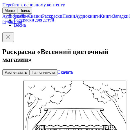
Перейти к основному контенту
Меню
Поиск
Главная
Аудиосказки
Сказки
Раскраски
Песни
Аудиокниги
Книги
Загадки
Раскраски для детей
редактора
Весна
Раскраска «Весенний цветочный
магазин»
Скачать
Распечатать
На пол-листа