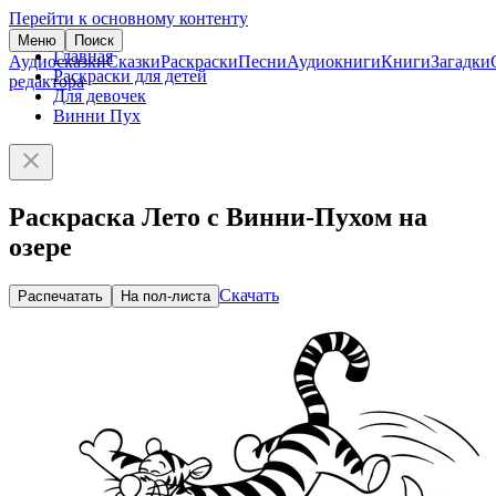
Перейти к основному контенту
Меню
Поиск
Главная
Аудиосказки
Сказки
Раскраски
Песни
Аудиокниги
Книги
Загадки
Раскраски для детей
редактора
Для девочек
Винни Пух
Раскраска Лето с Винни-Пухом на
озере
Скачать
Распечатать
На пол-листа