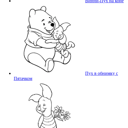
Винни-Пух на коне
Пух в обнимку с
Пятачком