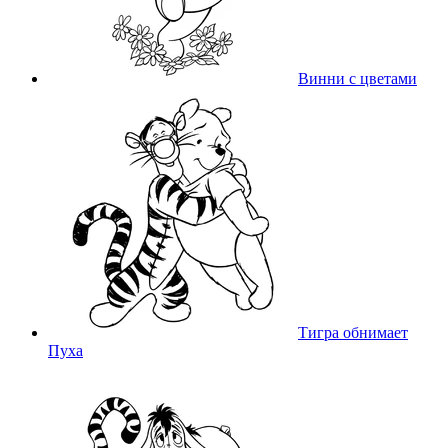
Винни с цветами
Тигра обнимает
Пуха