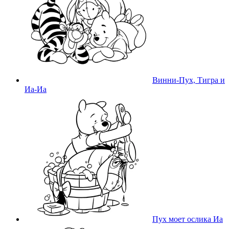
Винни-Пух, Тигра и
Иа-Иа
Пух моет ослика Иа