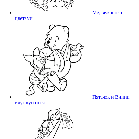
Медвежонок с
цветами
Пятачок и Винни
идут купаться