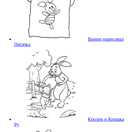
Винни нарисовал
Пятачка
Кролик и Крошка
Ру