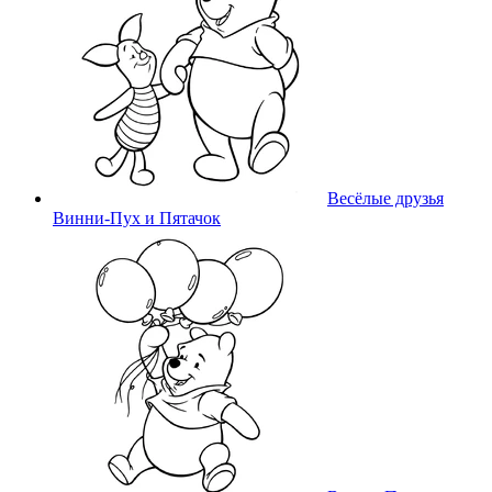
Весёлые друзья
Винни-Пух и Пятачок