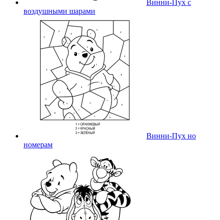
Винни-Пух с
воздушными шарами
Винни-Пух но
номерам