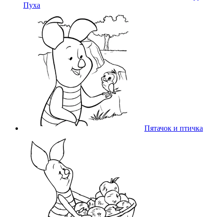
Пуха
Пятачок и птичка