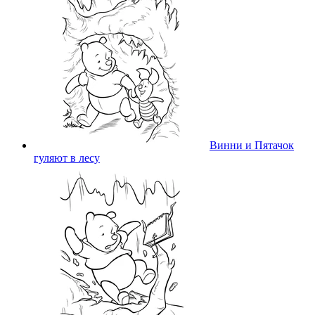
Винни и Пятачок
гуляют в лесу