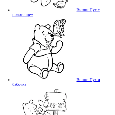
Винни Пух с
полотенцем
Винни Пух и
бабочка