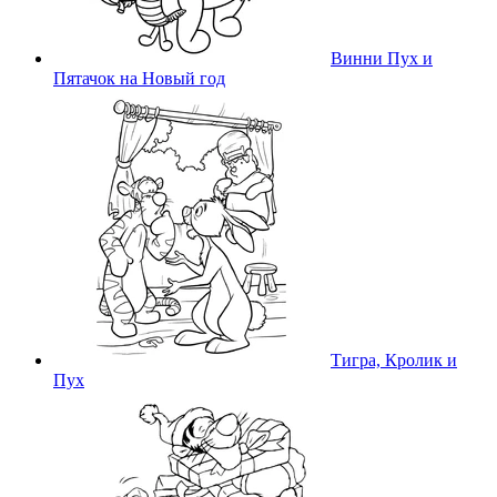
Винни Пух и
Пятачок на Новый год
Тигра, Кролик и
Пух