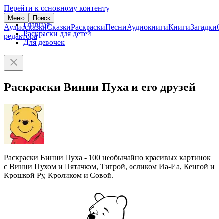
Перейти к основному контенту
Меню
Поиск
Главная
Аудиосказки
Сказки
Раскраски
Песни
Аудиокниги
Книги
Загадки
Раскраски для детей
редактора
Для девочек
Раскраски Винни Пуха и его друзей
Раскраски Винни Пуха - 100 необычайно красивых картинок
с Винни Пухом и Пятачком, Тигрой, осликом Иа-Иа, Кенгой и
Крошкой Ру, Кроликом и Совой.