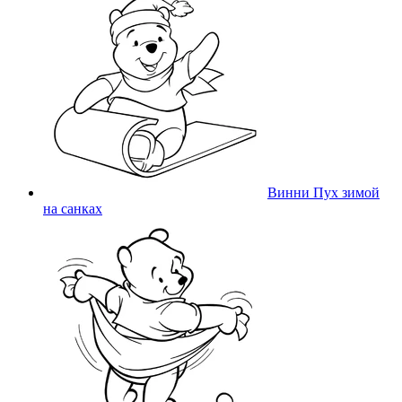
Винни Пух зимой
на санках