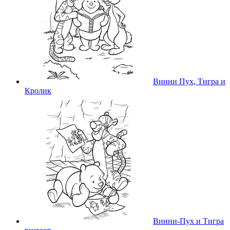
Винни Пух, Тигра и
Кролик
Винни-Пух и Тигра