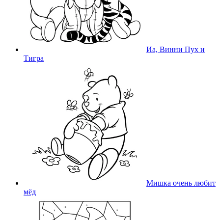
Иа, Винни Пух и
Тигра
Мишка очень любит
мёд