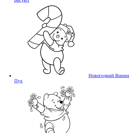
рисуют
Новогодний Винни
Пух