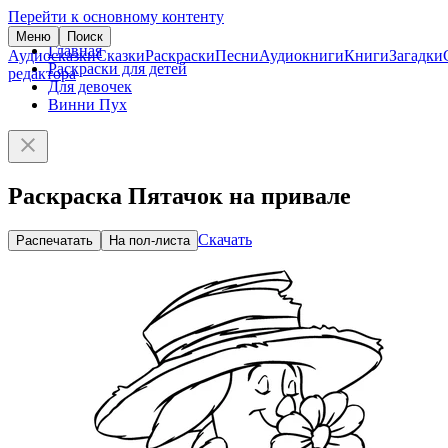
Перейти к основному контенту
Меню
Поиск
Главная
Аудиосказки
Сказки
Раскраски
Песни
Аудиокниги
Книги
Загадки
Раскраски для детей
редактора
Для девочек
Винни Пух
Раскраска Пятачок на привале
Скачать
Распечатать
На пол-листа