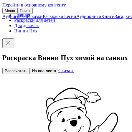
Перейти к основному контенту
Меню
Поиск
Главная
Аудиосказки
Сказки
Раскраски
Песни
Аудиокниги
Книги
Загадки
Раскраски для детей
Для девочек
Винни Пух
Раскраска Винни Пух зимой на санках
Скачать
Распечатать
На пол-листа