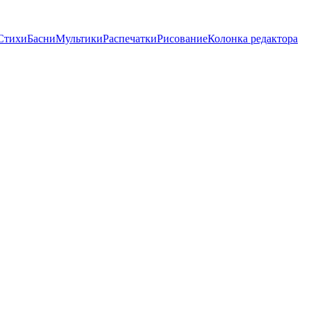
Стихи
Басни
Мультики
Распечатки
Рисование
Колонка редактора