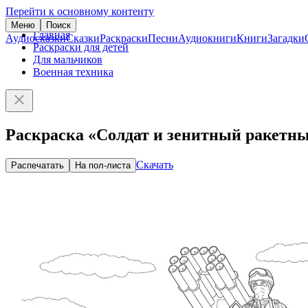
Перейти к основному контенту
Меню
Поиск
Главная
Аудиосказки
Сказки
Раскраски
Песни
Аудиокниги
Книги
Загадки
Раскраски для детей
Для мальчиков
Военная техника
Раскраска «Солдат и зенитный ракетн
Скачать
Распечатать
На пол-листа