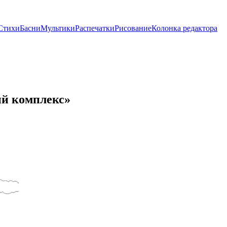
Стихи
Басни
Мультики
Распечатки
Рисование
Колонка редактора
ый комплекс»