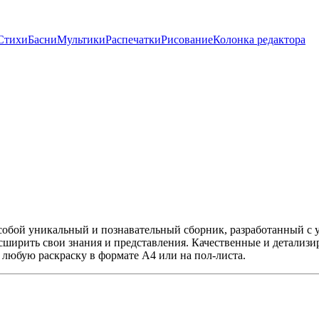
Стихи
Басни
Мультики
Распечатки
Рисование
Колонка редактора
 собой уникальный и познавательный сборник, разработанный с 
асширить свои знания и представления. Качественные и детализ
 любую раскраску в формате А4 или на пол-листа.