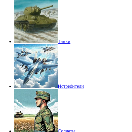
Танки
Истребители
Солдаты