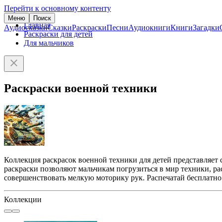
Перейти к основному контенту
Меню
Поиск
Главная
Аудиосказки
Сказки
Раскраски
Песни
Аудиокниги
Книги
Загадки
Раскраски для детей
Для мальчиков
Раскраски военной техники
Коллекция раскрасок военной техники для детей представляет
раскраски позволяют мальчикам погрузиться в мир техники, р
совершенствовать мелкую моторику рук. Распечатай бесплатно
Коллекции