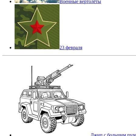
Военные вертолёты
23 февраля
Джип с большим пул