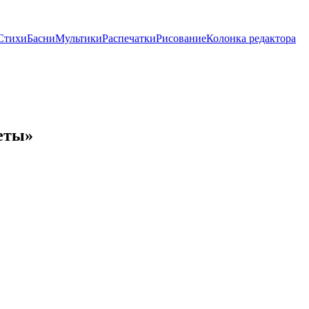
Стихи
Басни
Мультики
Распечатки
Рисование
Колонка редактора
еты»