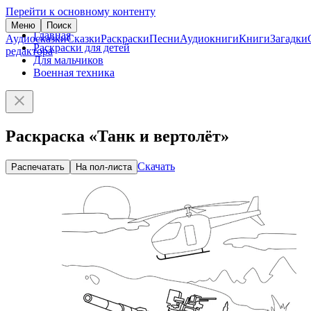
Перейти к основному контенту
Меню
Поиск
Главная
Аудиосказки
Сказки
Раскраски
Песни
Аудиокниги
Книги
Загадки
Раскраски для детей
редактора
Для мальчиков
Военная техника
Раскраска «Танк и вертолёт»
Скачать
Распечатать
На пол-листа