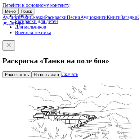
Перейти к основному контенту
Меню
Поиск
Главная
Аудиосказки
Сказки
Раскраски
Песни
Аудиокниги
Книги
Загадки
Раскраски для детей
редактора
Для мальчиков
Военная техника
Раскраска «Танки на поле боя»
Скачать
Распечатать
На пол-листа