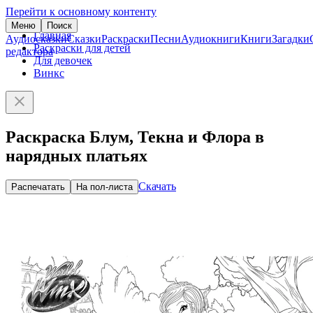
Перейти к основному контенту
Меню
Поиск
Главная
Аудиосказки
Сказки
Раскраски
Песни
Аудиокниги
Книги
Загадки
Раскраски для детей
редактора
Для девочек
Винкс
Раскраска Блум, Текна и Флора в
нарядных платьях
Скачать
Распечатать
На пол-листа