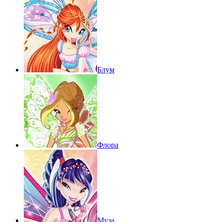
Блум
Флора
Муза