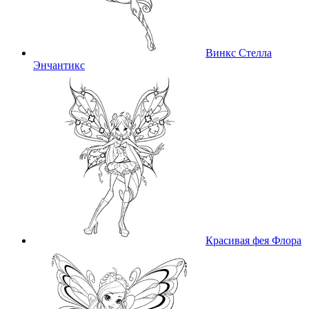
Винкс Стелла
Энчантикс
Красивая фея Флора