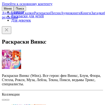
Перейти к основному контенту
Меню
Поиск
Главная
Аудиосказки
Сказки
Раскраски
Песни
Аудиокниги
Книги
Загадки
Раскраски для детей
редактора
Для девочек
Раскраски Винкс
Раскраски Винкс (Winx). Все герои: феи Винкс, Блум, Флора,
Стелла, Рокси, Муза, Лейла, Текна, Пикси, ведьмы Трикс,
специалисты.
Коллекции