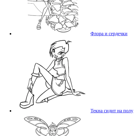
Флора и сердечки
Текна сидит на полу