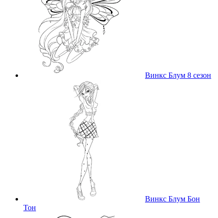
Винкс Блум 8 сезон
Винкс Блум Бон
Тон