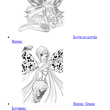
Блум из клуба
Винкс
Винкс Текна
Блумикс