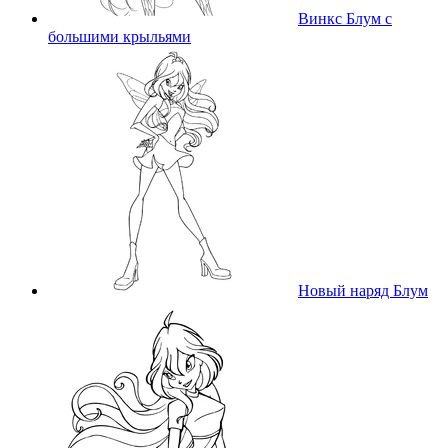
Винкс Блум с
большими крыльями
Новый наряд Блум