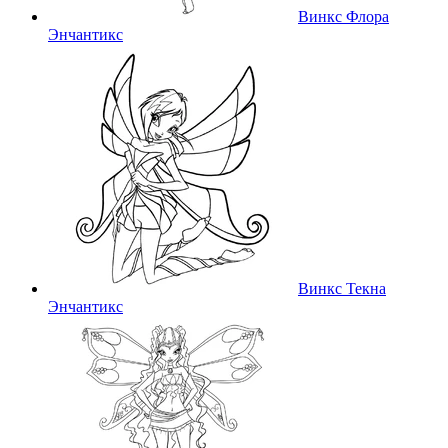
Винкс Флора
Энчантикс
Винкс Текна
Энчантикс