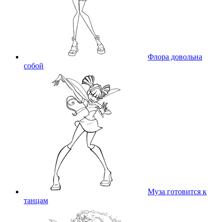
Флора довольна
собой
Муза готовится к
танцам