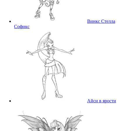
Винкс Стелла
Софикс
Айси в ярости