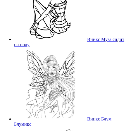
Винкс Муза сидит
на полу
Винкс Блум
Блумикс