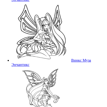
Винкс Муза
Энчантикс