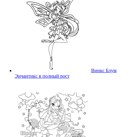
Винкс Блум
Энчантикс в полный рост