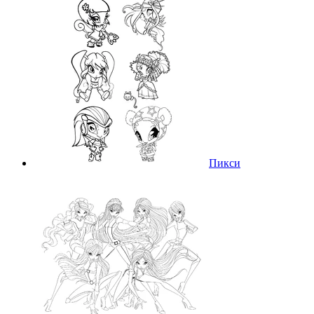
Пикси