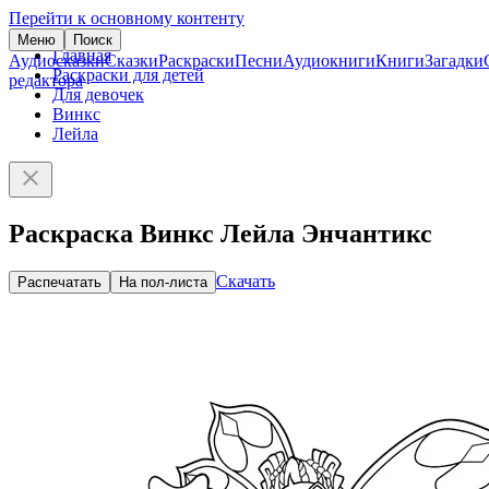
Перейти к основному контенту
Меню
Поиск
Главная
Аудиосказки
Сказки
Раскраски
Песни
Аудиокниги
Книги
Загадки
Раскраски для детей
редактора
Для девочек
Винкс
Лейла
Раскраска Винкс Лейла Энчантикс
Скачать
Распечатать
На пол-листа