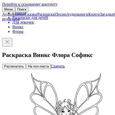
Перейти к основному контенту
Меню
Поиск
Главная
Аудиосказки
Сказки
Раскраски
Песни
Аудиокниги
Книги
Загадки
Раскраски для детей
редактора
Для девочек
Винкс
Флора
Раскраска Винкс Флора Софикс
Скачать
Распечатать
На пол-листа