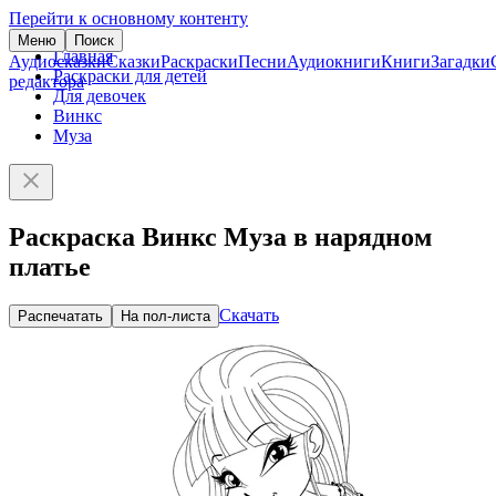
Перейти к основному контенту
Меню
Поиск
Главная
Аудиосказки
Сказки
Раскраски
Песни
Аудиокниги
Книги
Загадки
Раскраски для детей
редактора
Для девочек
Винкс
Муза
Раскраска Винкс Муза в нарядном
платье
Скачать
Распечатать
На пол-листа