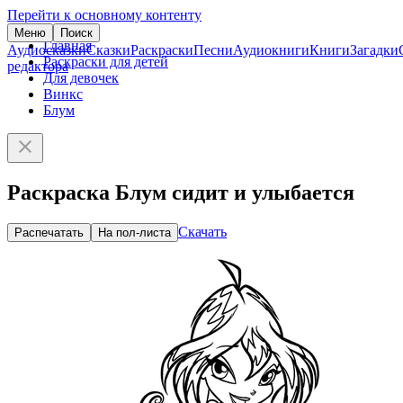
Перейти к основному контенту
Меню
Поиск
Главная
Аудиосказки
Сказки
Раскраски
Песни
Аудиокниги
Книги
Загадки
Раскраски для детей
редактора
Для девочек
Винкс
Блум
Раскраска Блум сидит и улыбается
Скачать
Распечатать
На пол-листа