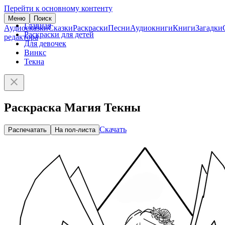
Перейти к основному контенту
Меню
Поиск
Главная
Аудиосказки
Сказки
Раскраски
Песни
Аудиокниги
Книги
Загадки
Раскраски для детей
редактора
Для девочек
Винкс
Текна
Раскраска Магия Текны
Скачать
Распечатать
На пол-листа