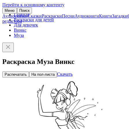
Перейти к основному контенту
Меню
Поиск
Главная
Аудиосказки
Сказки
Раскраски
Песни
Аудиокниги
Книги
Загадки
Раскраски для детей
редактора
Для девочек
Винкс
Муза
Раскраска Муза Винкс
Скачать
Распечатать
На пол-листа