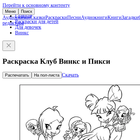
Перейти к основному контенту
Меню
Поиск
Главная
Аудиосказки
Сказки
Раскраски
Песни
Аудиокниги
Книги
Загадки
Раскраски для детей
редактора
Для девочек
Винкс
Раскраска Клуб Винкс и Пикси
Скачать
Распечатать
На пол-листа