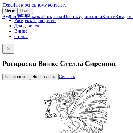
Перейти к основному контенту
Меню
Поиск
Главная
Аудиосказки
Сказки
Раскраски
Песни
Аудиокниги
Книги
Загадки
Раскраски для детей
Для девочек
Винкс
Стелла
Раскраска Винкс Стелла Сиреникс
Скачать
Распечатать
На пол-листа