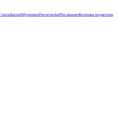
Стихи
Басни
Мультики
Распечатки
Рисование
Колонка редактора