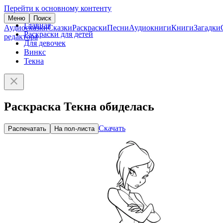
Перейти к основному контенту
Меню
Поиск
Главная
Аудиосказки
Сказки
Раскраски
Песни
Аудиокниги
Книги
Загадки
Раскраски для детей
редактора
Для девочек
Винкс
Текна
Раскраска Текна обиделась
Скачать
Распечатать
На пол-листа