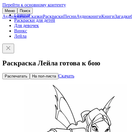
Перейти к основному контенту
Меню
Поиск
Главная
Аудиосказки
Сказки
Раскраски
Песни
Аудиокниги
Книги
Загадки
Раскраски для детей
Для девочек
Винкс
Лейла
Раскраска Лейла готова к бою
Скачать
Распечатать
На пол-листа