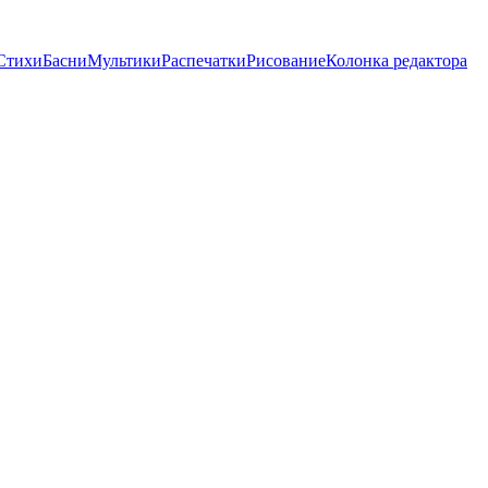
Стихи
Басни
Мультики
Распечатки
Рисование
Колонка редактора