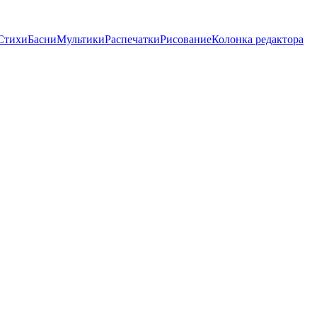
Стихи
Басни
Мультики
Распечатки
Рисование
Колонка редактора