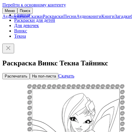
Перейти к основному контенту
Меню
Поиск
Главная
Аудиосказки
Сказки
Раскраски
Песни
Аудиокниги
Книги
Загадки
Раскраски для детей
Для девочек
Винкс
Текна
Раскраска Винкс Текна Тайникс
Скачать
Распечатать
На пол-листа