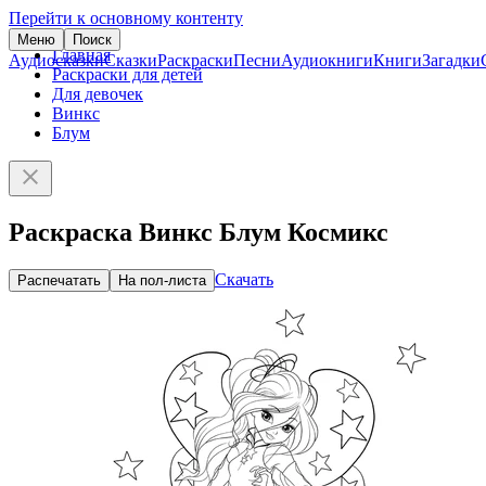
Перейти к основному контенту
Меню
Поиск
Главная
Аудиосказки
Сказки
Раскраски
Песни
Аудиокниги
Книги
Загадки
Раскраски для детей
Для девочек
Винкс
Блум
Раскраска Винкс Блум Космикс
Скачать
Распечатать
На пол-листа