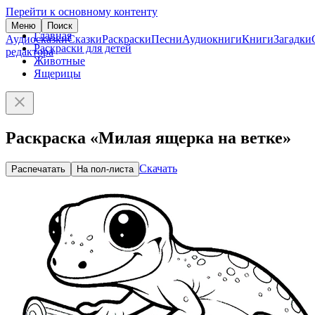
Перейти к основному контенту
Меню
Поиск
Главная
Аудиосказки
Сказки
Раскраски
Песни
Аудиокниги
Книги
Загадки
Раскраски для детей
редактора
Животные
Ящерицы
Раскраска «Милая ящерка на ветке»
Скачать
Распечатать
На пол-листа