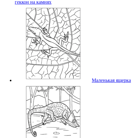
геккон на камнях
Маленькая ящерка