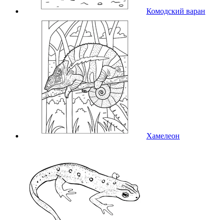
Комодский варан
Хамелеон