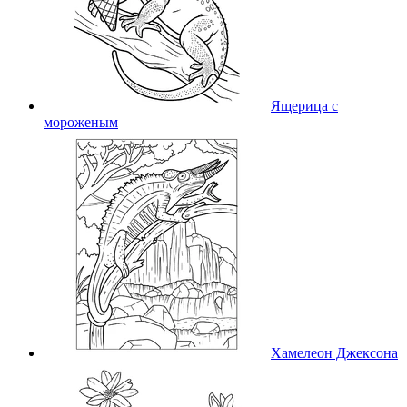
Ящерица с
мороженым
Хамелеон Джексона