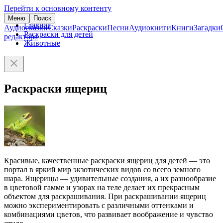
Перейти к основному контенту
Меню
Поиск
Главная
Аудиосказки
Сказки
Раскраски
Песни
Аудиокниги
Книги
Загадки
Раскраски для детей
редактора
Животные
Раскраски ящериц
Красивые, качественные раскраски ящериц для детей — это
портал в яркий мир экзотических видов со всего земного
шара. Ящерицы — удивительные создания, а их разнообразие
в цветовой гамме и узорах на теле делает их прекрасным
объектом для раскрашивания. При раскрашивании ящериц
можно экспериментировать с различными оттенками и
комбинациями цветов, что развивает воображение и чувство