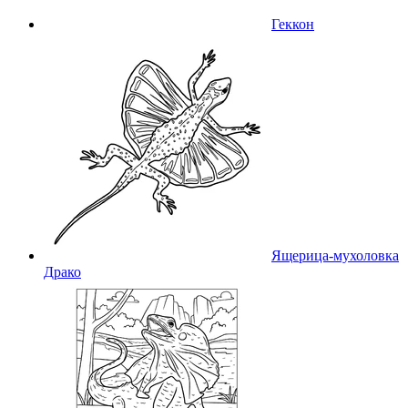
Геккон
Ящерица-мухоловка
Драко