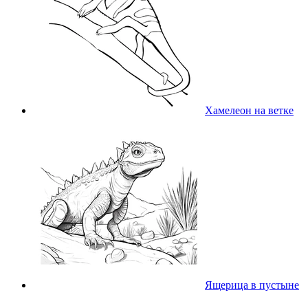
Хамелеон на ветке
Ящерица в пустыне