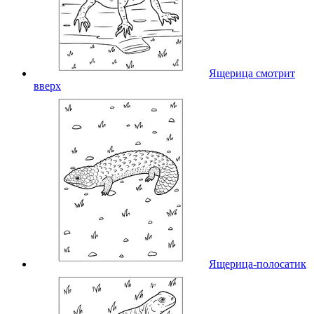
Ящерица смотрит
вверх
Ящерица-полосатик