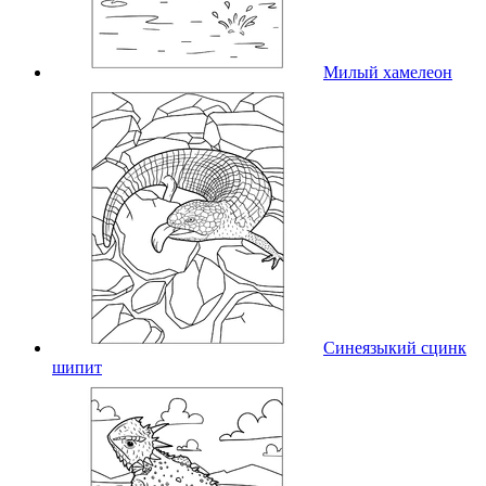
Милый хамелеон
Синеязыкий сцинк
шипит