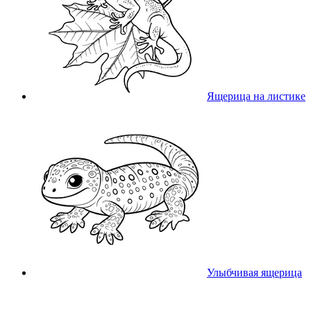
Ящерица на листике
Улыбчивая ящерица