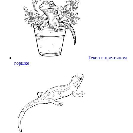
Гекон в цветочном
горшке