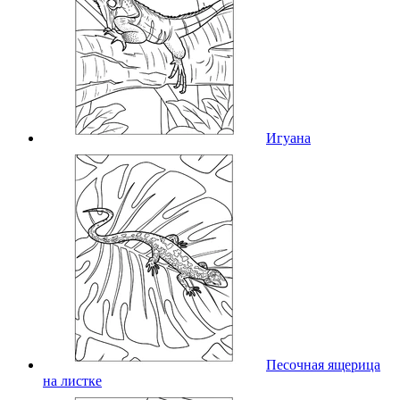
Игуана
Песочная ящерица
на листке