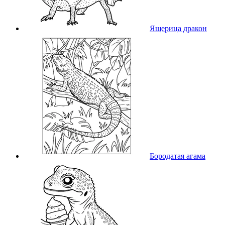
Ящерица дракон
Бородатая агама