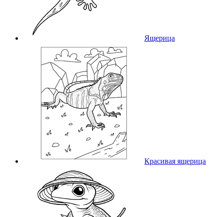
Ящерица
Красивая ящерица