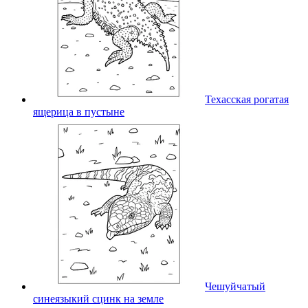
Техасская рогатая
ящерица в пустыне
Чешуйчатый
синеязыкий сцинк на земле