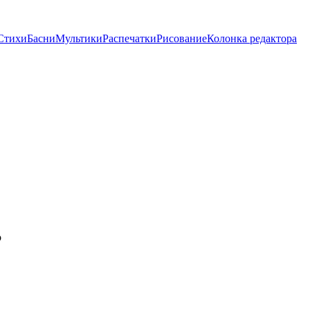
Стихи
Басни
Мультики
Распечатки
Рисование
Колонка редактора