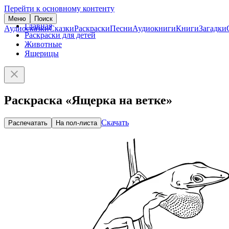
Перейти к основному контенту
Меню
Поиск
Главная
Аудиосказки
Сказки
Раскраски
Песни
Аудиокниги
Книги
Загадки
Раскраски для детей
Животные
Ящерицы
Раскраска «Ящерка на ветке»
Скачать
Распечатать
На пол-листа