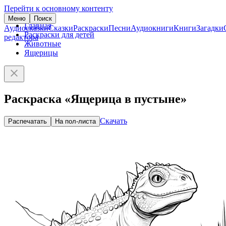
Перейти к основному контенту
Меню
Поиск
Главная
Аудиосказки
Сказки
Раскраски
Песни
Аудиокниги
Книги
Загадки
Раскраски для детей
редактора
Животные
Ящерицы
Раскраска «Ящерица в пустыне»
Скачать
Распечатать
На пол-листа