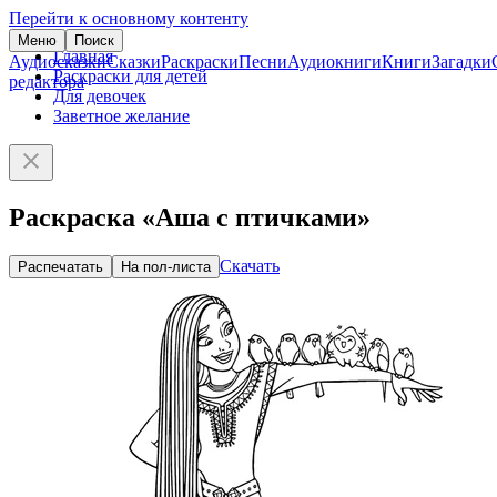
Перейти к основному контенту
Меню
Поиск
Главная
Аудиосказки
Сказки
Раскраски
Песни
Аудиокниги
Книги
Загадки
Раскраски для детей
редактора
Для девочек
Заветное желание
Раскраска «Аша с птичками»
Скачать
Распечатать
На пол-листа