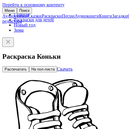
Перейти к основному контенту
Меню
Поиск
Главная
Аудиосказки
Сказки
Раскраски
Песни
Аудиокниги
Книги
Загадки
Раскраски для детей
редактора
Новый год
Зима
Раскраска Коньки
Скачать
Распечатать
На пол-листа