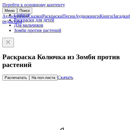
Перейти к основному контенту
Меню
Поиск
Главная
Аудиосказки
Сказки
Раскраски
Песни
Аудиокниги
Книги
Загадки
Раскраски для детей
редактора
Для мальчиков
Зомби против растений
Раскраска Колючка из Зомби против
растений
Скачать
Распечатать
На пол-листа