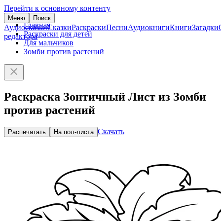
Перейти к основному контенту
Меню
Поиск
Главная
Аудиосказки
Сказки
Раскраски
Песни
Аудиокниги
Книги
Загадки
Раскраски для детей
редактора
Для мальчиков
Зомби против растений
Раскраска Зонтичный Лист из Зомби
против растений
Скачать
Распечатать
На пол-листа