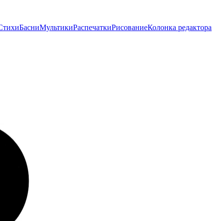
Стихи
Басни
Мультики
Распечатки
Рисование
Колонка редактора