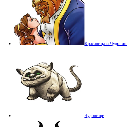
Красавица и Чудови
Чудовище