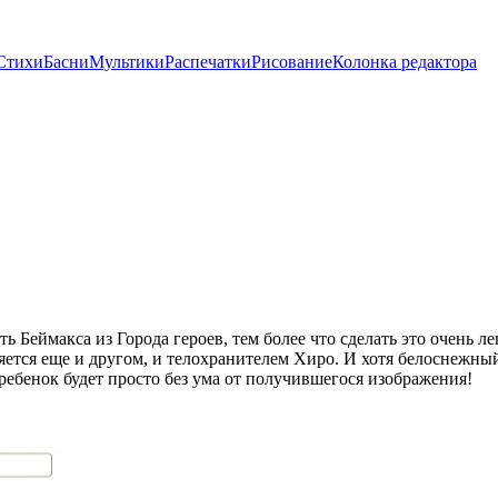
Стихи
Басни
Мультики
Распечатки
Рисование
Колонка редактора
ь Беймакса из Города героев, тем более что сделать это очень 
ляется еще и другом, и телохранителем Хиро. И хотя белоснежны
ебенок будет просто без ума от получившегося изображения!