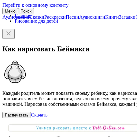
Перейти к основному контенту
Меню
Поиск
Главная
Аудиосказки
Сказки
Раскраски
Песни
Аудиокниги
Книги
Загадки
Рисование для детей
Как нарисовать Беймакса
Каждый родитель может показать своему ребенку, как нарисоват
понравится всем без исключения, ведь он ко всему прочему яв
машиной. Нарисовав собственными силами Беймакса, каждый р
Скачать
Распечатать