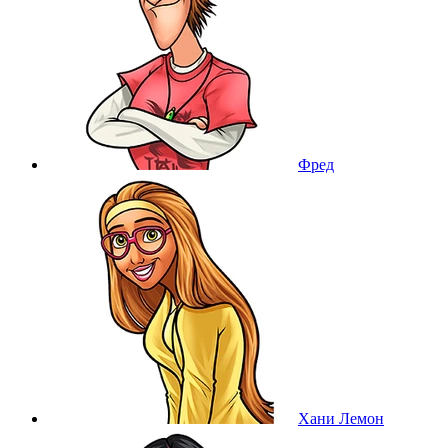
Фред
Хани Лемон