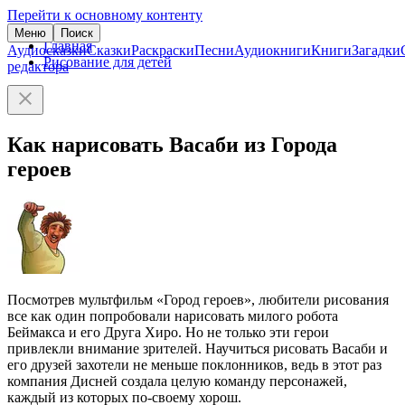
Перейти к основному контенту
Меню
Поиск
Главная
Аудиосказки
Сказки
Раскраски
Песни
Аудиокниги
Книги
Загадки
Рисование для детей
редактора
Как нарисовать Васаби из Города
героев
Посмотрев мультфильм «Город героев», любители рисования
все как один попробовали нарисовать милого робота
Беймакса и его Друга Хиро. Но не только эти герои
привлекли внимание зрителей. Научиться рисовать Васаби и
его друзей захотели не меньше поклонников, ведь в этот раз
компания Дисней создала целую команду персонажей,
каждый из которых по-своему хорош.