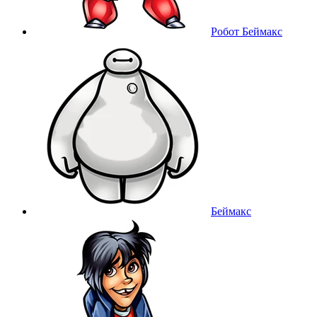
Робот Беймакс
Беймакс