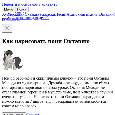
Перейти к основному контенту
Меню
Поиск
Главная
Аудиосказки
Сказки
Раскраски
Песни
Аудиокниги
Книги
Загадки
Рисование для детей
редактора
Как нарисовать пони Октавию
Пони с бабочкой и скрипичным ключом – это пони Октавия
Мелоди из мультсериала «Дружба – это чудо», именно её мы
постараемся нарисовать в этом уроке. Октавия Мелоди не
стала главной героиней в мультфильме, но в качестве игрушки
очень популярна. Нарисовать пони Октавию карандашом
можно всего за 7 шагов, а для раскрашивания понадобится
совсем мало красок.
Скачать