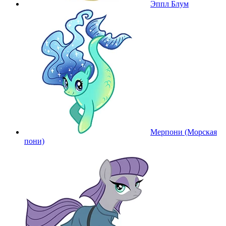
Эппл Блум
Мерпони (Морская
пони)