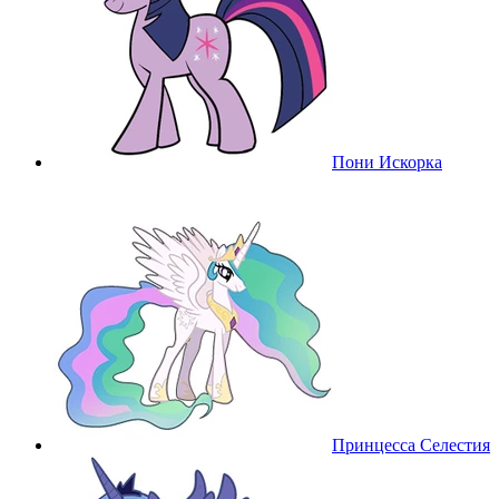
Пони Искорка
Принцесса Селестия