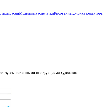
Стихи
Басни
Мультики
Распечатки
Рисование
Колонка редактора
 пользуясь поэтапными инструкциями художника.