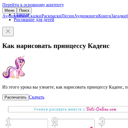
Перейти к основному контенту
Меню
Поиск
Главная
Аудиосказки
Сказки
Раскраски
Песни
Аудиокниги
Книги
Загадки
Рисование для детей
Как нарисовать принцессу Каденс
Из этого урока вы узнаете, как нарисовать принцессу Каденс,
Скачать
Распечатать