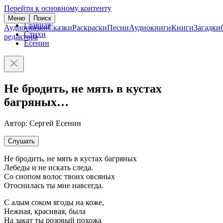
Перейти к основному контенту
Меню
Поиск
Главная
Аудиосказки
Сказки
Раскраски
Песни
Аудиокниги
Книги
Загадки
Стихи
редактора
Есенин
Не бродить, не мять в кустах
багряных…
Автор: Сергей Есенин
Слушать
Не бродить, не мять в кустах багряных
Лебеды и не искать следа.
Со снопом волос твоих овсяных
Отоснилась ты мне навсегда.
С алым соком ягоды на коже,
Нежная, красивая, была
На закат ты розовый похожа