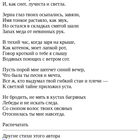
И, как снег, лучиста и светла.
Зерна глаз твоих осыпались, завяли,
Имя тонкое растаяло, как звук,
Но остался в складках смятой шали
Запах меда от невинных рук.
В тихий час, когда заря на крыше,
Как котенок, моет лапкой рот,
Говор кроткий о тебе я слышу
Водяных поющих с ветром сот.
Пусть порой мне шепчет синий вечер,
Что была ты песня и мечта,
Все ж, кто выдумал твой гибкий стан и плечи —
К светлой тайне приложил уста.
Не бродить, не мять в кустах багряных
Лебеды и не искать следа.
Со снопом волос твоих овсяных
Отоснилась ты мне навсегда.
Распечатать
Другие стихи этого автора