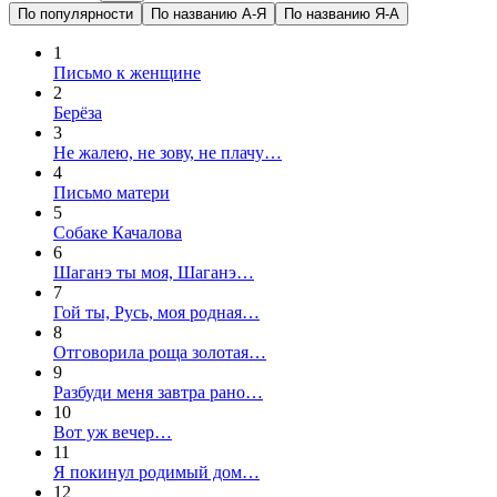
По популярности
По названию А-Я
По названию Я-А
1
Письмо к женщине
2
Берёза
3
Не жалею, не зову, не плачу…
4
Письмо матери
5
Собаке Качалова
6
Шаганэ ты моя, Шаганэ…
7
Гой ты, Русь, моя родная…
8
Отговорила роща золотая…
9
Разбуди меня завтра рано…
10
Вот уж вечер…
11
Я покинул родимый дом…
12