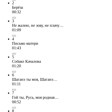
2
Берёза
00:32
3
Не жалею, не зову, не плачу…
01:09
4
Письмо матери
01:43
5
Собаке Качалова
01:20
6
Шаганэ ты моя, Шаганэ…
01:11
7
Гой ты, Русь, моя родная…
00:52
8