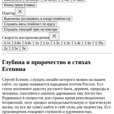
Конец трека (главы)
Повтор
Выключен (остановить в конце плейлиста)
Слушать весь плейлист по кругу
Слушать текущий трек на повторе
Скорость воспроизведения
0.7x
0.8x
0.9x
1x
1.1x
1.2x
1.3x
1.4x
1.5x
1.75x
2x
2.5x
3x
Глубина и пророчество в стихах
Есенина
Сергей Есенин, слушать онлайн которого можно на нашем
сайте, по праву называется народным поэтом России. Его
стихи воспевают красоту русского быта, деревни, природы и
человека, способного оценить дарованное ему богатство.
Родившись в непростое для страны время революционных
потрясений, поэт прожил непродолжительную и трагическую
жизнь, но все же сумел найти в себе силы для творчества. Его
произведения покоряют глубиной и вдумчивостью,