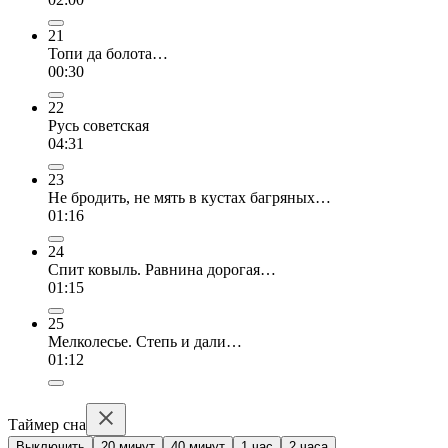
21
Топи да болота…
00:30
22
Русь советская
04:31
23
Не бродить, не мять в кустах багряных…
01:16
24
Спит ковыль. Равнина дорогая…
01:15
25
Мелколесье. Степь и дали…
01:12
Таймер сна
Выключить
20 минут
40 минут
1 час
2 часа