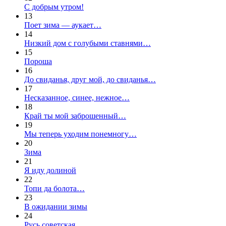
С добрым утром!
13
Поет зима — аукает…
14
Низкий дом с голубыми ставнями…
15
Пороша
16
До свиданья, друг мой, до свиданья…
17
Несказанное, синее, нежное…
18
Край ты мой заброшенный…
19
Мы теперь уходим понемногу…
20
Зима
21
Я иду долиной
22
Топи да болота…
23
В ожидании зимы
24
Русь советская