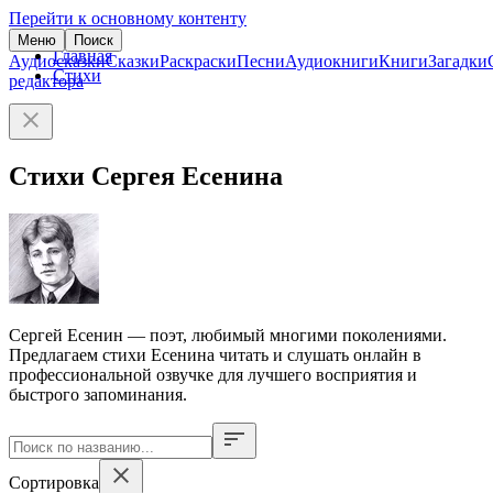
Перейти к основному контенту
Меню
Поиск
Главная
Аудиосказки
Сказки
Раскраски
Песни
Аудиокниги
Книги
Загадки
Стихи
редактора
Стихи Сергея Есенина
Сергей Есенин — поэт, любимый многими поколениями.
Предлагаем стихи Есенина читать и слушать онлайн в
профессиональной озвучке для лучшего восприятия и
быстрого запоминания.
Сортировка