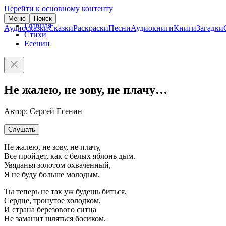
Перейти к основному контенту
Меню
Поиск
Главная
Аудиосказки
Сказки
Раскраски
Песни
Аудиокниги
Книги
Загадки
Стихи
Есенин
Не жалею, не зову, не плачу…
Автор: Сергей Есенин
Слушать
Не жалею, не зову, не плачу,
Все пройдет, как с белых яблонь дым.
Увяданья золотом охваченный,
Я не буду больше молодым.
Ты теперь не так уж будешь биться,
Сердце, тронутое холодком,
И страна березового ситца
Не заманит шляться босиком.