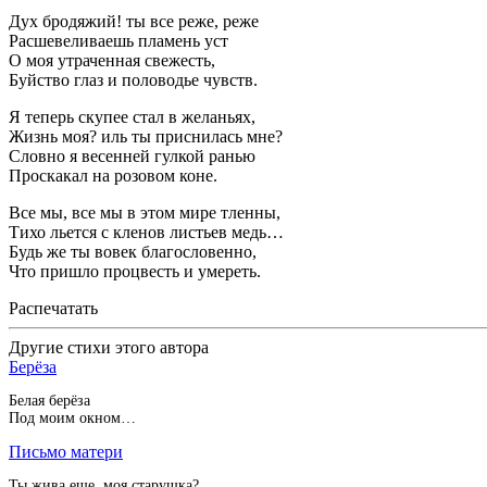
Дух бродяжий! ты все реже, реже
Расшевеливаешь пламень уст
О моя утраченная свежесть,
Буйство глаз и половодье чувств.
Я теперь скупее стал в желаньях,
Жизнь моя? иль ты приснилась мне?
Словно я весенней гулкой ранью
Проскакал на розовом коне.
Все мы, все мы в этом мире тленны,
Тихо льется с кленов листьев медь…
Будь же ты вовек благословенно,
Что пришло процвесть и умереть.
Распечатать
Другие стихи этого автора
Берёза
Белая берёза
Под моим окном…
Письмо матери
Ты жива еще, моя старушка?