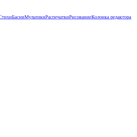
Стихи
Басни
Мультики
Распечатки
Рисование
Колонка редактора